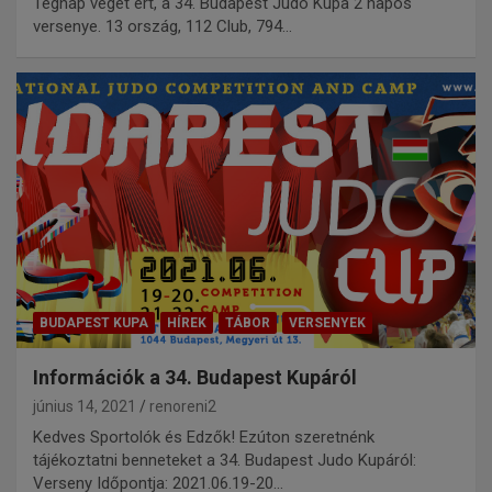
Tegnap véget ért, a 34. Budapest Judo Kupa 2 napos
versenye. 13 ország, 112 Club, 794…
BUDAPEST KUPA
HÍREK
TÁBOR
VERSENYEK
Információk a 34. Budapest Kupáról
június 14, 2021
renoreni2
Kedves Sportolók és Edzők! Ezúton szeretnénk
tájékoztatni benneteket a 34. Budapest Judo Kupáról:
Verseny Időpontja: 2021.06.19-20…