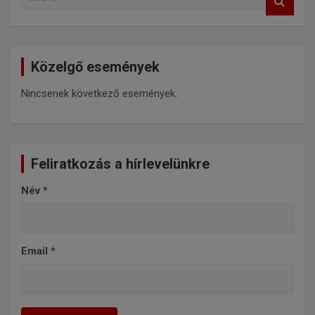
e
a
r
c
Közelgő események
h
Nincsenek következő események.
Feliratkozás a hírlevelünkre
Név
*
Email
*