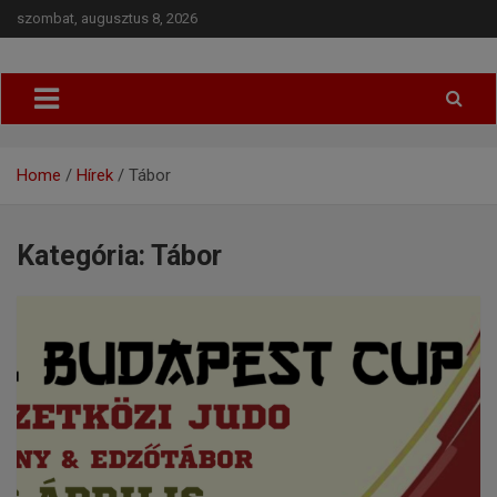
szombat, augusztus 8, 2026
Budapesti Regionális Judo Szövetség
BRJSZ
Home
Hírek
Tábor
Kategória: Tábor