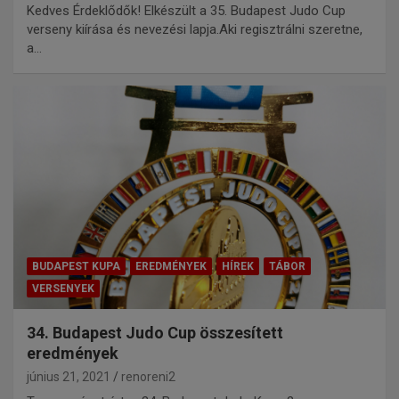
Kedves Érdeklődők! Elkészült a 35. Budapest Judo Cup
verseny kiírása és nevezési lapja.Aki regisztrálni szeretne,
a…
BUDAPEST KUPA
EREDMÉNYEK
HÍREK
TÁBOR
VERSENYEK
34. Budapest Judo Cup összesített
eredmények
június 21, 2021
renoreni2