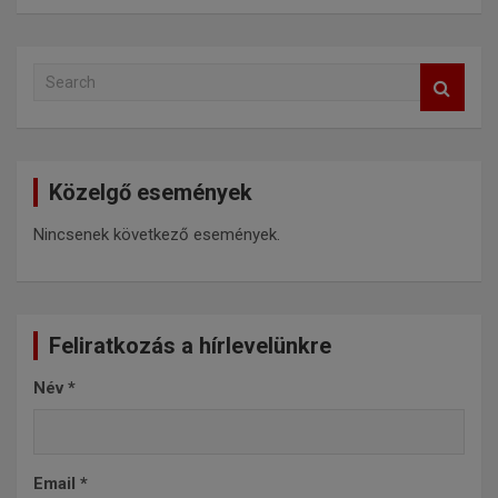
S
e
a
r
c
Közelgő események
h
Nincsenek következő események.
Feliratkozás a hírlevelünkre
Név
*
Email
*