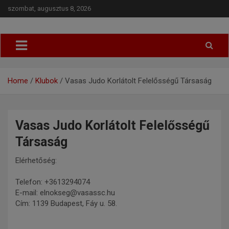
szombat, augusztus 8, 2026
Budapesti Regionális Judo Szövetség
BRJSZ
Home
Klubok
Vasas Judo Korlátolt Felelősségű Társaság
Vasas Judo Korlátolt Felelősségű
Társaság
Elérhetőség:
Telefon: +3613294074
E-mail: elnokseg@vasassc.hu
Cím: 1139 Budapest, Fáy u. 58.