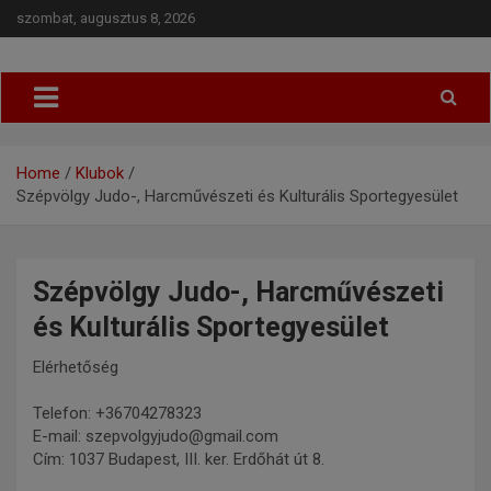
szombat, augusztus 8, 2026
Budapesti Regionális Judo Szövetség
BRJSZ
Home
Klubok
Szépvölgy Judo-, Harcművészeti és Kulturális Sportegyesület
Szépvölgy Judo-, Harcművészeti
és Kulturális Sportegyesület
Elérhetőség
Telefon: +36704278323
E-mail: szepvolgyjudo@gmail.com
Cím: 1037 Budapest, III. ker. Erdőhát út 8.