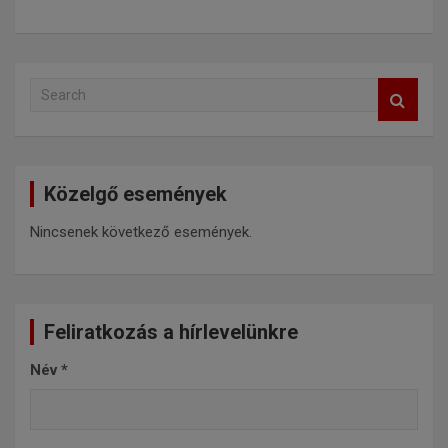
S
e
a
r
c
Közelgő események
h
Nincsenek következő események.
Feliratkozás a hírlevelünkre
Név
*