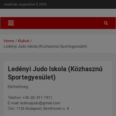
vasárnap, augusztus 9, 2026
Budapesti Regionális Judo Szövetség
BRJSZ
Home
Klubok
Ledényi Judo Iskola (Közhasznú Sportegyesület)
Ledényi Judo Iskola (Közhasznú
Sportegyesület)
Elérhetőség:
Telefon: +36-20-411-1911
E-mail: ledenyijudo@gmail.com
Cím: 1126 Budapest, Beethoven u. 4.