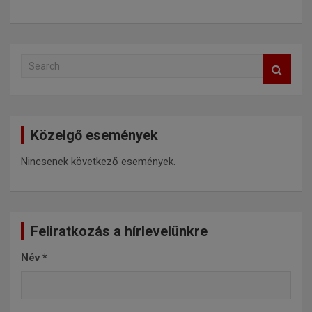
S
e
a
r
c
Közelgő események
h
Nincsenek következő események.
Feliratkozás a hírlevelünkre
Név
*