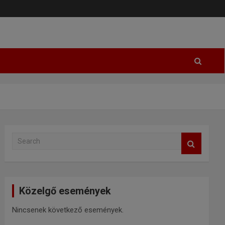
S
e
a
r
c
Közelgő események
h
Nincsenek következő események.