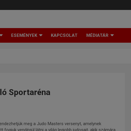
ESEMÉNYEK
KAPCSOLAT
MÉDIATÁR
ló Sportaréna
endezhetjük meg a Judo Masters versenyt, amelynek
t fogjuk vendégül látni a világ legjobb judosait, akik számára