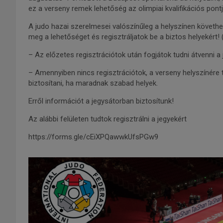
ez a verseny remek lehetőség az olimpiai kvalifikációs pontja
A judo hazai szerelmesei valószínűleg a helyszínen követhe
meg a lehetőséget és regisztráljatok be a biztos helyekért!
– Az előzetes regisztrációtok után fogjátok tudni átvenni a 
– Amennyiben nincs regisztrációtok, a verseny helyszínére t
biztosítani, ha maradnak szabad helyek.
Erről információt a jegysátorban biztosítunk!
Az alábbi felületen tudtok regisztrálni a jegyekért
https://forms.gle/cEiXPQawwkUfsPGw9