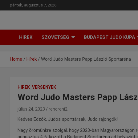
péntek, augusztus 7, 2026
Budapesti Regionális Judo Szövetség
BRJSZ
HÍREK
SZÖVETSÉG
BUDAPEST JUDO KUPA
Home
Hírek
Word Judo Masters Papp László Sportaréna
HÍREK
VERSENYEK
Word Judo Masters Papp Lász
július 24, 2023
renoreni2
Kedves Edzők, Judos sporttársak, Judo rajongók!
Nagy örömünkre szolgál, hogy 2023-ban Magyarországon r
augusztus 4-6. között a Budapest Sportaréna ad helyszínt, it