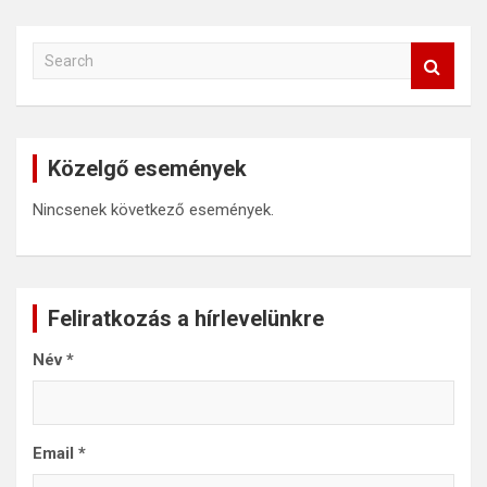
S
e
a
r
c
Közelgő események
h
Nincsenek következő események.
Feliratkozás a hírlevelünkre
Név
*
Email
*