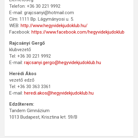
Telefon: +36 30 221 9992
E-mail: grajcsanyi@hotmail.com
Cím: 1111 Bp. Lágymányosi u. 5.
WEB:
http://www.hegyvidekjudoklub.hu/
Facebook:
https://www.facebook.com/hegyvidekjudoklub
Rajcsányi Gergő
klubvezető
Tel: +36 30 221 9992
E-mail:
rajcsanyi.gergo@hegyvidekjudoklub.hu
Herédi Ákos
vezető edző
Tel: +36 30 363 3361
E-mail:
heredi.akos@hegyvidekjudoklub.hu
Edzőterem:
Tandem Gimnázium
1013 Budapest, Krisztina krt. 59/B