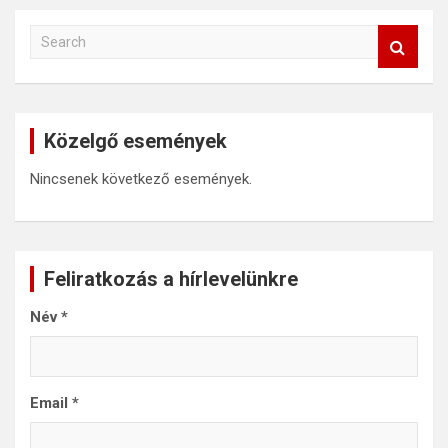
S
e
a
r
c
Közelgő események
h
Nincsenek következő események.
Feliratkozás a hírlevelünkre
Név
*
Email
*