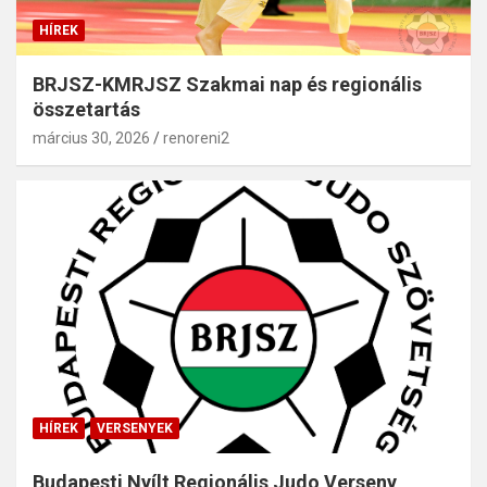
HÍREK
BRJSZ-KMRJSZ Szakmai nap és regionális
összetartás
március 30, 2026
renoreni2
HÍREK
VERSENYEK
Budapesti Nyílt Regionális Judo Verseny