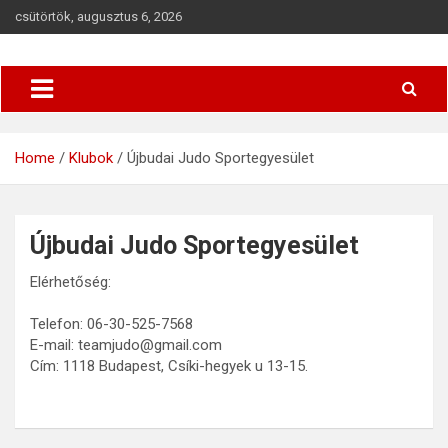
csütörtök, augusztus 6, 2026
Budapesti Regionális Judo Szövetség
BRJSZ
Home
Klubok
Újbudai Judo Sportegyesület
Újbudai Judo Sportegyesület
Elérhetőség:
Telefon: 06-30-525-7568
E-mail: teamjudo@gmail.com
Cím: 1118 Budapest, Csíki-hegyek u 13-15.