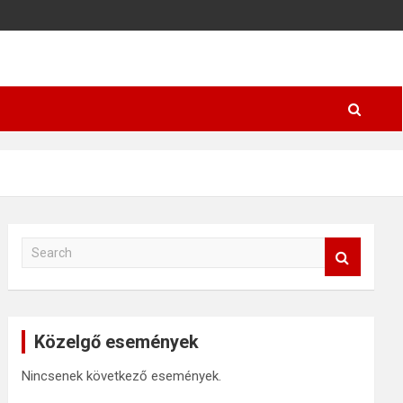
S
e
a
r
c
Közelgő események
h
Nincsenek következő események.