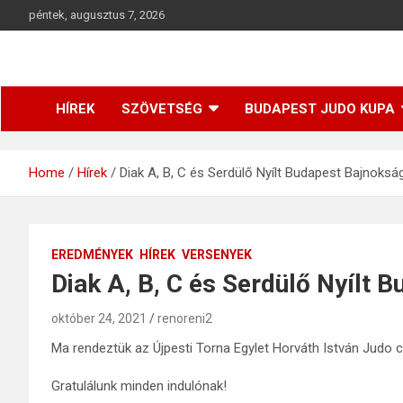
péntek, augusztus 7, 2026
Budapesti Regionális Judo Szövetség
BRJSZ
HÍREK
SZÖVETSÉG
BUDAPEST JUDO KUPA
Home
Hírek
Diak A, B, C és Serdülő Nyílt Budapest Bajnoks
EREDMÉNYEK
HÍREK
VERSENYEK
Diak A, B, C és Serdülő Nyílt
október 24, 2021
renoreni2
Ma rendeztük az Újpesti Torna Egylet Horváth István Judo 
Gratulálunk minden indulónak!