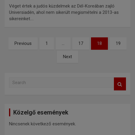
Véget értek a judós küzdelmek az Dél-Koreában zajló
Universiadén, ahol nem sikerült megismételni a 2013-as
sikereinket.…
Previous
1
…
17
18
19
Next
S
e
a
r
c
Közelgő események
h
Nincsenek következő események.