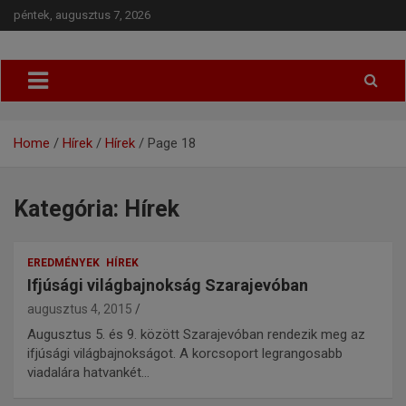
péntek, augusztus 7, 2026
Budapesti Regionális Judo Szövetség
BRJSZ
Home
Hírek
Hírek
Page 18
Kategória: Hírek
EREDMÉNYEK
HÍREK
Ifjúsági világbajnokság Szarajevóban
augusztus 4, 2015
Augusztus 5. és 9. között Szarajevóban rendezik meg az
ifjúsági világbajnokságot. A korcsoport legrangosabb
viadalára hatvankét…