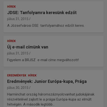
HÍREK
JDSE: Tanfolyamra keresünk edzőt
július 31, 2015
A Józsefvárosi DSE tanfolyamához edzőt keres.
HÍREK
Új e-mail címünk van
július 31, 2015
Figyelem a BRJSZ e-mail címe megváltozott!
EREDMÉNYEK
HÍREK
Eredmények: Junior Európa-kupa, Prága
július 30, 2015
Harminchat ország háromszáznyolcvanhat judokájának
részvételével zajlott le a prágai Európa-kupa az elmúlt
hétvégén. A második legtöbb…