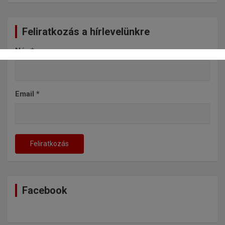
Feliratkozás a hírlevelünkre
Név
*
Email
*
Facebook