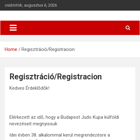
csütörtök, augusztus 6, 2026
Budapesti Regionális Judo Szövetség
BRJSZ
Home
Regisztráció/Registracion
Regisztráció/Registracion
Kedves Érdeklődők!
Elérkezett az idő, hogy a Budapest Judo Kupa külföldi
nevezéseit megnyissuk
Idei évben 38. alkalommal kerül megrendezésre a