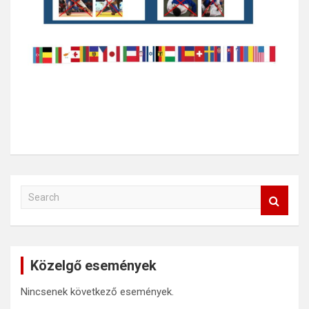
S
e
a
r
c
Közelgő események
h
Nincsenek következő események.