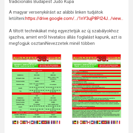
tradicionális Budapest Judo Kupa
A magyar versenykiírást az alábbi linken tudjátok
letölteni:
https://drive.google.com/…/1nY3ujP8PI24J…/view…
A tiltott technikákat még egyeztetjük az új szabályokhoz
igazítva, amint erről hivatalos állás foglalást kapunk, azt is
megfogjuk osztaniNevezzetek minél többen